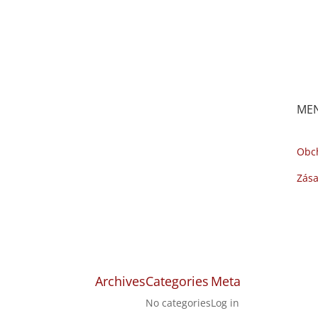
ME
Obc
Zása
Archives
Categories
Meta
No categories
Log in