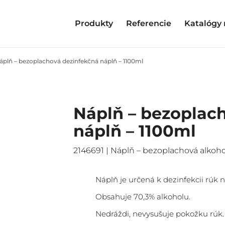
Produkty
Referencie
Katalógy 
áplň – bezoplachová dezinfekčná náplň – 1100ml
Náplň – bezoplac
náplň – 1100ml
2146691 | Náplň – bezoplachová alkoho
Náplň je určená k dezinfekcii rúk 
Obsahuje 70,3% alkoholu.
Nedráždi, nevysušuje pokožku rúk.