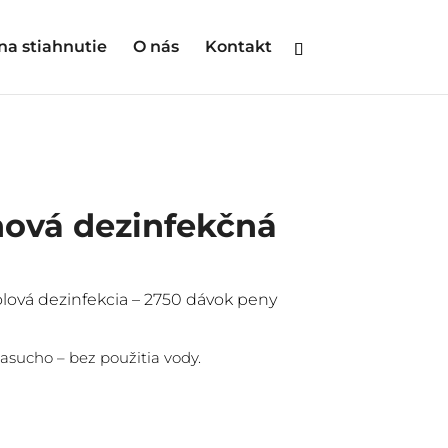
na stiahnutie
O nás
Kontakt
hová dezinfekčná
lová dezinfekcia – 2750 dávok peny
nasucho – bez použitia vody.