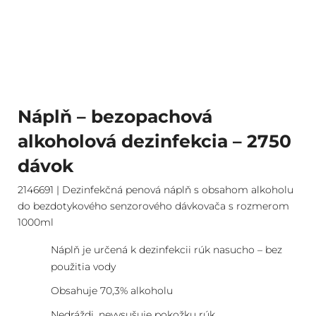
Náplň – bezopachová
alkoholová dezinfekcia – 2750
dávok
2146691 | Dezinfekčná penová náplň s obsahom alkoholu
do bezdotykového senzorového dávkovača s rozmerom
1000ml
Náplň je určená k dezinfekcii rúk nasucho – bez
použitia vody
Obsahuje 70,3% alkoholu
Nedráždi, nevysušuje pokožku rúk