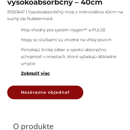
vysokoabsorbčný – 40cm
R050647 | Vysokoabsorbčný mop z mikrovlákna 40cm na
suchý zip Rubbermaid.
Mop vhodný pre systém Hygen™ a PULSE
Mopy so slučkami sú vhodné na vlhký povrch
Ponúkajú široký záber a vysokú absorpčnú
schopnosť v miestach, ktoré vyžadujú dôkladné
umytie
Zobraziť viac
Nezávazne objednať
O produkte