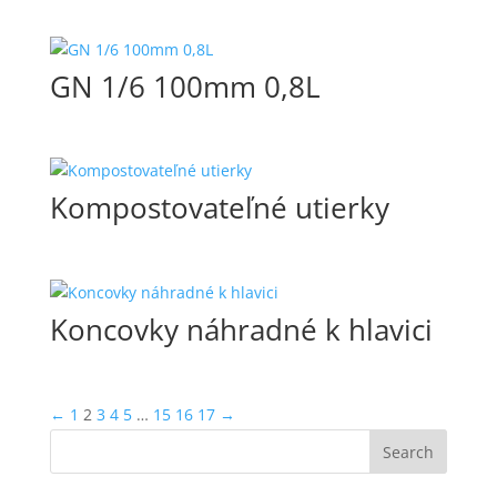
GN 1/6 100mm 0,8L
Kompostovateľné utierky
Koncovky náhradné k hlavici
←
1
2
3
4
5
…
15
16
17
→